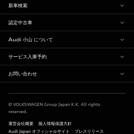
ディーラー独自イベント
新車検索
試乗予約
試乗車・展示車一覧
認定中古車
新車検索
Audi 小山 について
Audi認定中古車検索
サービス入庫予約
Audi 小山 店舗情報
Audi Approved Automobile 小山 店舗情報
お問い合わせ
Audi 小山 サービス入庫予約
Audi 小山 運営会社概要
各種お問い合わせ
定期点検 / 車検 料金表
© VOLKSWAGEN Group Japan K.K. All rights
reserved.
運営会社概要
個人情報保護方針
Audi Japan オフィシャルサイト
プレスリリース